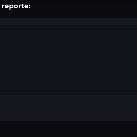
reporte: