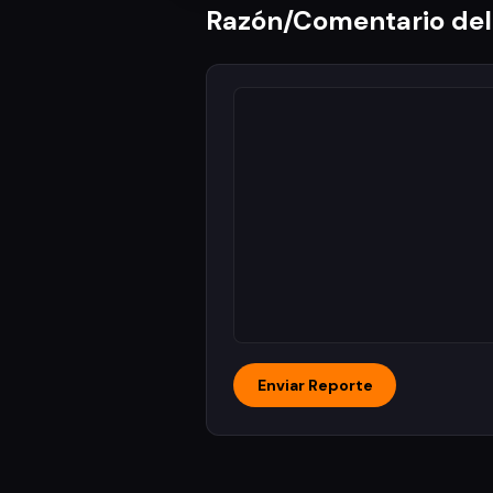
Razón/Comentario del 